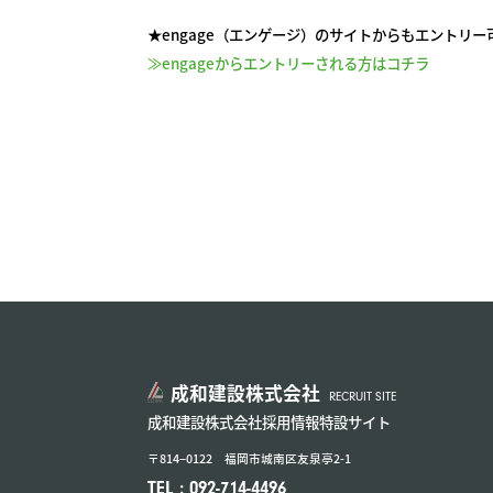
★engage（エンゲージ）のサイトからもエントリー
≫engageからエントリーされる方はコチラ
成和建設株式会社
RECRUIT SITE
成和建設株式会社採用情報特設サイト
〒814−0122 福岡市城南区友泉亭2-1
TEL : 092-714-4496