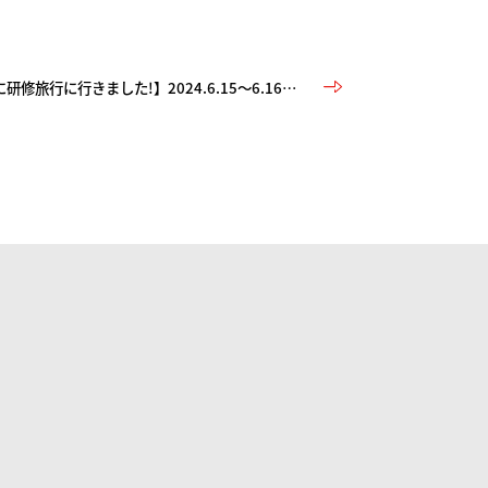
【毎年恒例、協力会社さんと一緒に研修旅行に行きました!】2024.6.15～6.16 熊本・天草コース